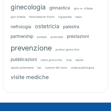
ginecologia
ginnastica
giro-e- d'italia
giro d'italia
Helicobacter Pylori
logopedia
naso
ostetricia
nefrologia
palestra
partnership
prestazioni
pompei
posturale
prevenzione
protesi ginocchio
pubblicazioni
robot ginocchio
rosa
salute
salute polmonare
tac
tumore del seno
visita audiologica
visite mediche