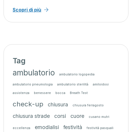
Scopri di più
Tag
ambulatorio
ambulatorio logopedia
ambulatorio pneumologia
ambulatorio sterilità
amiloidosi
assistenza
benessere
bocca
Breath Test
check-up
chiusura
chiusura ferragosto
chiusura strade
corsi
cuore
cusano mutri
emodialisi
festività
eccellenza
festività pasquali