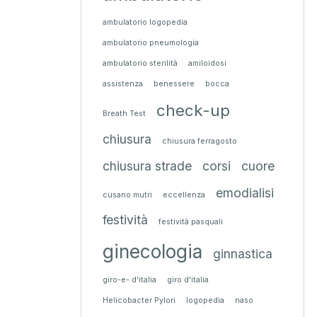
ambulatorio logopedia
ambulatorio pneumologia
ambulatorio sterilità
amiloidosi
assistenza
benessere
bocca
check-up
Breath Test
chiusura
chiusura ferragosto
chiusura strade
corsi
cuore
emodialisi
cusano mutri
eccellenza
festività
festività pasquali
ginecologia
ginnastica
giro-e- d'italia
giro d'italia
Helicobacter Pylori
logopedia
naso