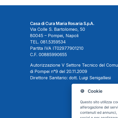
Casa di Cura Maria Rosaria S.p.A.
Via Colle S. Bartolomeo, 50
80045 – Pompei, Napoli
TEL.
081.5359534
Partita IVA IT02977901210
C.F. 00885990655
Autorizzazione V Settore Tecnico del Com
di Pompei n°9 del 20.11.2009
Direttore Sanitario:
dott. Luigi Senigalliesi
🍪 Cookie
Questo sito utilizza co
all’erogazione del serv
contenuti ed annunci, p
social e per analizzare