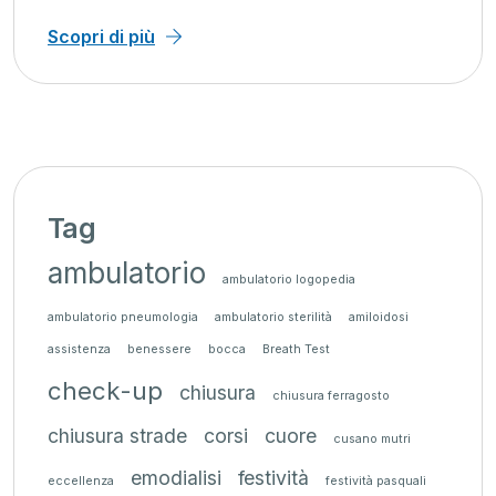
Scopri di più
Tag
ambulatorio
ambulatorio logopedia
ambulatorio pneumologia
ambulatorio sterilità
amiloidosi
assistenza
benessere
bocca
Breath Test
check-up
chiusura
chiusura ferragosto
chiusura strade
corsi
cuore
cusano mutri
emodialisi
festività
eccellenza
festività pasquali