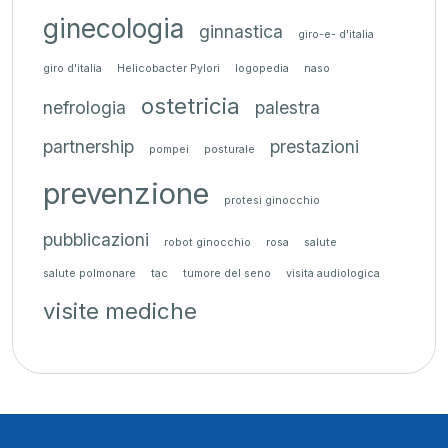
ginecologia
ginnastica
giro-e- d'italia
giro d'italia
Helicobacter Pylori
logopedia
naso
ostetricia
nefrologia
palestra
partnership
prestazioni
pompei
posturale
prevenzione
protesi ginocchio
pubblicazioni
robot ginocchio
rosa
salute
salute polmonare
tac
tumore del seno
visita audiologica
visite mediche