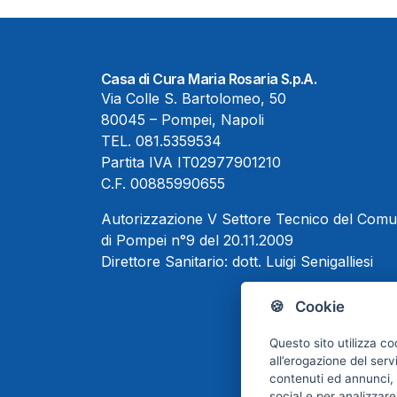
Casa di Cura Maria Rosaria S.p.A.
Via Colle S. Bartolomeo, 50
80045 – Pompei, Napoli
TEL.
081.5359534
Partita IVA IT02977901210
C.F. 00885990655
Autorizzazione V Settore Tecnico del Com
di Pompei n°9 del 20.11.2009
Direttore Sanitario:
dott. Luigi Senigalliesi
🍪 Cookie
Questo sito utilizza co
all’erogazione del serv
contenuti ed annunci, p
social e per analizzare