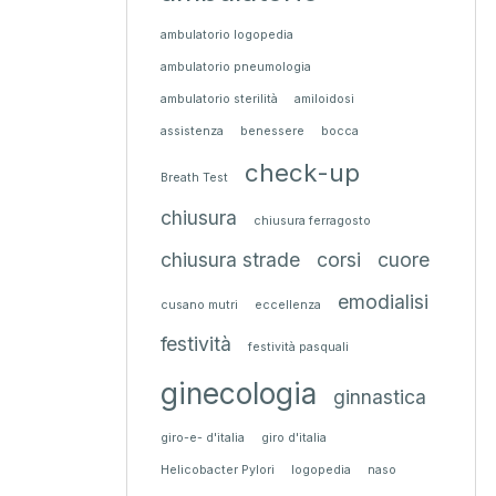
ambulatorio logopedia
ambulatorio pneumologia
ambulatorio sterilità
amiloidosi
assistenza
benessere
bocca
check-up
Breath Test
chiusura
chiusura ferragosto
chiusura strade
corsi
cuore
emodialisi
cusano mutri
eccellenza
festività
festività pasquali
ginecologia
ginnastica
giro-e- d'italia
giro d'italia
Helicobacter Pylori
logopedia
naso