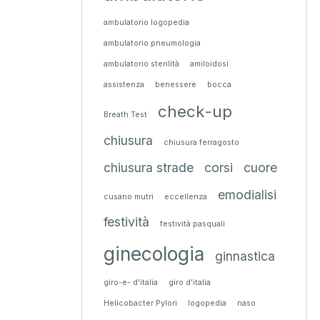
ambulatorio logopedia
ambulatorio pneumologia
ambulatorio sterilità
amiloidosi
assistenza
benessere
bocca
check-up
Breath Test
chiusura
chiusura ferragosto
chiusura strade
corsi
cuore
emodialisi
cusano mutri
eccellenza
festività
festività pasquali
ginecologia
ginnastica
giro-e- d'italia
giro d'italia
Helicobacter Pylori
logopedia
naso