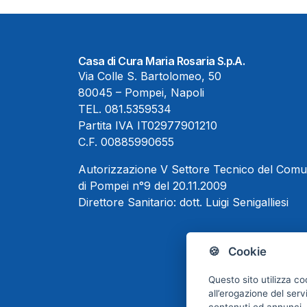
Casa di Cura Maria Rosaria S.p.A.
Via Colle S. Bartolomeo, 50
80045 – Pompei, Napoli
TEL.
081.5359534
Partita IVA IT02977901210
C.F. 00885990655
Autorizzazione V Settore Tecnico del Com
di Pompei n°9 del 20.11.2009
Direttore Sanitario:
dott. Luigi Senigalliesi
🍪 Cookie
Questo sito utilizza co
all’erogazione del serv