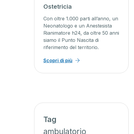
agini
Ostetricia
ente
Con oltre 1.000 parti all’anno, un
ienti un
Neonatologo e un Anestesista
Rianimatore h24, da oltre 50 anni
o, con
siamo il Punto Nascita di
iagnosi
riferimento del territorio.
 minor
Scopri di più
Tag
ambulatorio