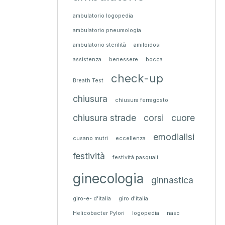
ambulatorio logopedia
ambulatorio pneumologia
ambulatorio sterilità
amiloidosi
assistenza
benessere
bocca
check-up
Breath Test
chiusura
chiusura ferragosto
chiusura strade
corsi
cuore
emodialisi
cusano mutri
eccellenza
festività
festività pasquali
ginecologia
ginnastica
giro-e- d'italia
giro d'italia
Helicobacter Pylori
logopedia
naso