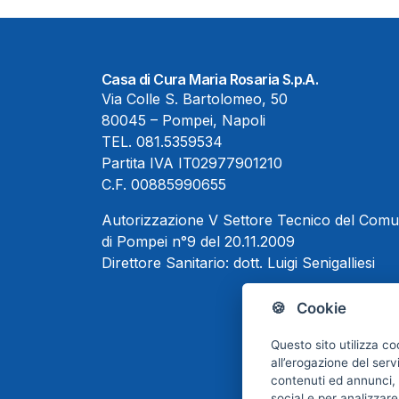
Casa di Cura Maria Rosaria S.p.A.
Via Colle S. Bartolomeo, 50
80045 – Pompei, Napoli
TEL.
081.5359534
Partita IVA IT02977901210
C.F. 00885990655
Autorizzazione V Settore Tecnico del Com
di Pompei n°9 del 20.11.2009
Direttore Sanitario:
dott. Luigi Senigalliesi
🍪 Cookie
Questo sito utilizza co
all’erogazione del serv
contenuti ed annunci, p
social e per analizzare