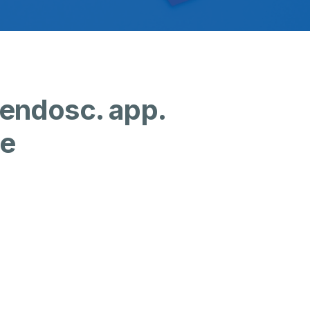
a endosc. app.
le