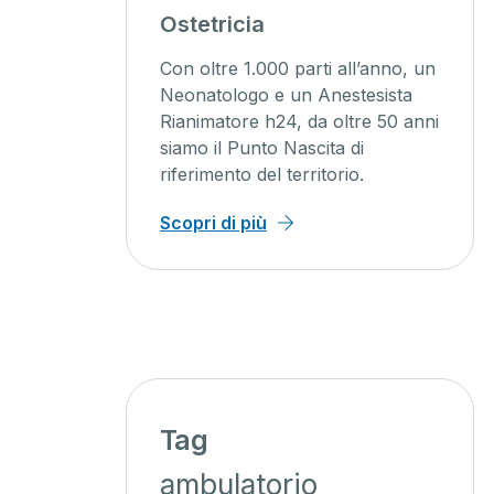
agini
Ostetricia
ente
Con oltre 1.000 parti all’anno, un
ienti un
Neonatologo e un Anestesista
Rianimatore h24, da oltre 50 anni
o, con
siamo il Punto Nascita di
iagnosi
riferimento del territorio.
 minor
Scopri di più
Tag
ambulatorio