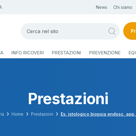
A
News
Chi siamo
Pr
ZA
INFO RICOVERI
PRESTAZIONI
PREVENZIONE
EQ
Prestazioni
ia
Home
Prestazioni
Es. istologico biopsia endosc. app.