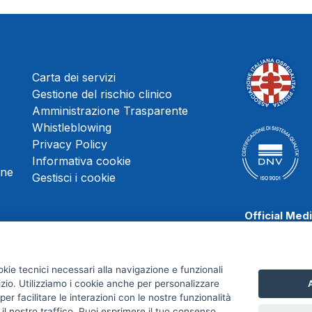
Carta dei servizi
Gestione del rischio clinico
Amministrazione Trasparente
Whistleblowing
Privacy Policy
Informativa cookie
une
Gestisci i cookie
Official Med
okie tecnici necessari alla navigazione e funzionali
izio. Utilizziamo i cookie anche per personalizzare
A
Scafati Baske
er facilitare le interazioni con le nostre funzionalità
 il nostro traffico. Puoi esprimere il tuo consenso