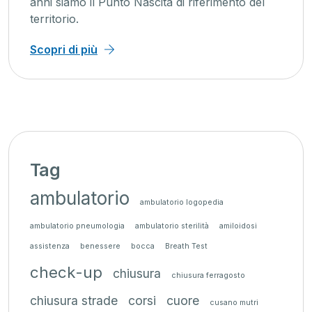
anni siamo il Punto Nascita di riferimento del
territorio.
Scopri di più
Tag
ambulatorio
ambulatorio logopedia
ambulatorio pneumologia
ambulatorio sterilità
amiloidosi
assistenza
benessere
bocca
Breath Test
check-up
chiusura
chiusura ferragosto
chiusura strade
corsi
cuore
cusano mutri