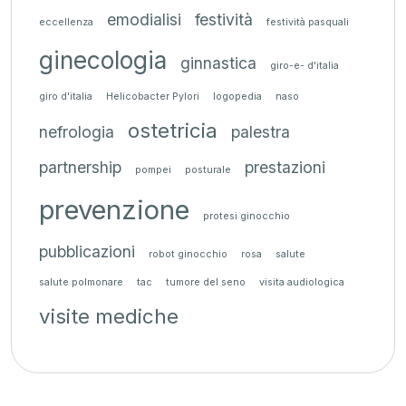
emodialisi
festività
eccellenza
festività pasquali
ginecologia
ginnastica
giro-e- d'italia
giro d'italia
Helicobacter Pylori
logopedia
naso
ostetricia
nefrologia
palestra
partnership
prestazioni
pompei
posturale
prevenzione
protesi ginocchio
pubblicazioni
robot ginocchio
rosa
salute
salute polmonare
tac
tumore del seno
visita audiologica
visite mediche