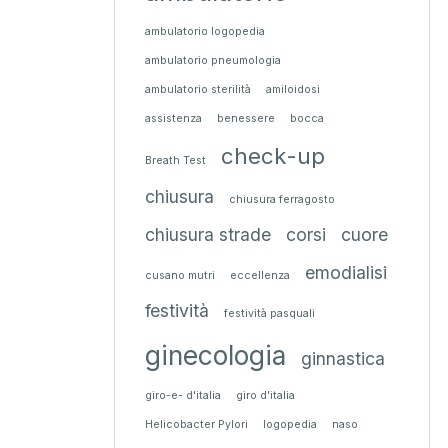
ambulatorio logopedia
ambulatorio pneumologia
ambulatorio sterilità
amiloidosi
assistenza
benessere
bocca
check-up
Breath Test
chiusura
chiusura ferragosto
chiusura strade
corsi
cuore
emodialisi
cusano mutri
eccellenza
festività
festività pasquali
ginecologia
ginnastica
giro-e- d'italia
giro d'italia
Helicobacter Pylori
logopedia
naso