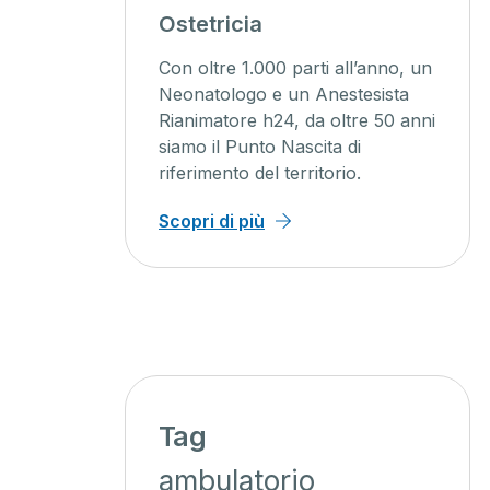
agini
Ostetricia
ente
Con oltre 1.000 parti all’anno, un
ienti un
Neonatologo e un Anestesista
Rianimatore h24, da oltre 50 anni
o, con
siamo il Punto Nascita di
iagnosi
riferimento del territorio.
 minor
Scopri di più
Tag
ambulatorio