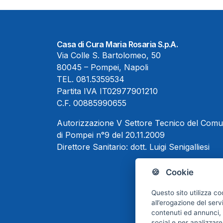
Casa di Cura Maria Rosaria S.p.A.
Via Colle S. Bartolomeo, 50
80045 – Pompei, Napoli
TEL.
081.5359534
Partita IVA IT02977901210
C.F. 00885990655
Autorizzazione V Settore Tecnico del Com
di Pompei n°9 del 20.11.2009
Direttore Sanitario:
dott. Luigi Senigalliesi
🍪 Cookie
Questo sito utilizza co
all’erogazione del serv
contenuti ed annunci, p
social e per analizzare