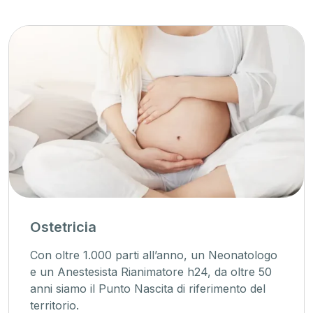
tetricia
Un
 oltre 1.000 parti all’anno, un Neonatologo
La
n Anestesista Rianimatore h24, da oltre 50
pr
i siamo il Punto Nascita di riferimento del
as
itorio.
all