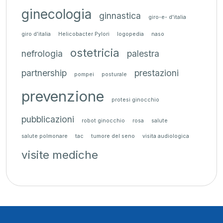
ginecologia
ginnastica
giro-e- d'italia
giro d'italia
Helicobacter Pylori
logopedia
naso
ostetricia
nefrologia
palestra
partnership
prestazioni
pompei
posturale
prevenzione
protesi ginocchio
pubblicazioni
robot ginocchio
rosa
salute
salute polmonare
tac
tumore del seno
visita audiologica
visite mediche