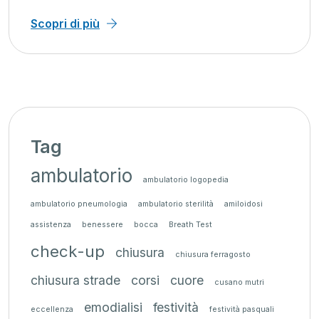
pri di più
Sc
Tag
ambulatorio
ambulatorio logopedia
ambulatorio pneumologia
ambulatorio sterilità
amiloidosi
assistenza
benessere
bocca
Breath Test
check-up
chiusura
chiusura ferragosto
chiusura strade
corsi
cuore
cusano mutri
emodialisi
festività
eccellenza
festività pasquali