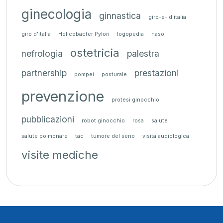
ginecologia
ginnastica
giro-e- d'italia
giro d'italia
Helicobacter Pylori
logopedia
naso
ostetricia
nefrologia
palestra
partnership
prestazioni
pompei
posturale
prevenzione
protesi ginocchio
pubblicazioni
robot ginocchio
rosa
salute
salute polmonare
tac
tumore del seno
visita audiologica
visite mediche