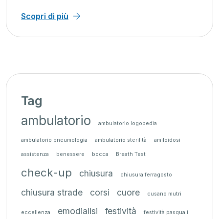
Scopri di più
Tag
ambulatorio
ambulatorio logopedia
ambulatorio pneumologia
ambulatorio sterilità
amiloidosi
assistenza
benessere
bocca
Breath Test
check-up
chiusura
chiusura ferragosto
chiusura strade
corsi
cuore
cusano mutri
emodialisi
festività
eccellenza
festività pasquali