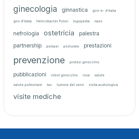
ginecologia
ginnastica
giro-e- d'italia
giro d'italia
Helicobacter Pylori
logopedia
naso
ostetricia
nefrologia
palestra
partnership
prestazioni
pompei
posturale
prevenzione
protesi ginocchio
pubblicazioni
robot ginocchio
rosa
salute
salute polmonare
tac
tumore del seno
visita audiologica
visite mediche