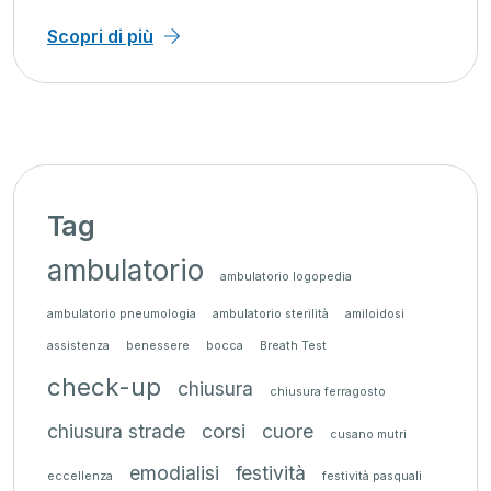
Scopri di più
Tag
ambulatorio
ambulatorio logopedia
ambulatorio pneumologia
ambulatorio sterilità
amiloidosi
assistenza
benessere
bocca
Breath Test
check-up
chiusura
chiusura ferragosto
chiusura strade
corsi
cuore
cusano mutri
emodialisi
festività
eccellenza
festività pasquali