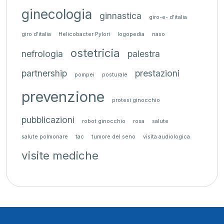
ginecologia
ginnastica
giro-e- d'italia
giro d'italia
Helicobacter Pylori
logopedia
naso
ostetricia
nefrologia
palestra
partnership
prestazioni
pompei
posturale
prevenzione
protesi ginocchio
pubblicazioni
robot ginocchio
rosa
salute
salute polmonare
tac
tumore del seno
visita audiologica
visite mediche