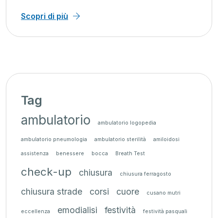
Scopri di più
Tag
ambulatorio
ambulatorio logopedia
ambulatorio pneumologia
ambulatorio sterilità
amiloidosi
assistenza
benessere
bocca
Breath Test
check-up
chiusura
chiusura ferragosto
chiusura strade
corsi
cuore
cusano mutri
emodialisi
festività
eccellenza
festività pasquali