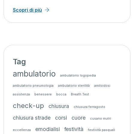
Scopri di più
Tag
ambulatorio
ambulatorio logopedia
ambulatorio pneumologia
ambulatorio sterilità
amiloidosi
assistenza
benessere
bocca
Breath Test
check-up
chiusura
chiusura ferragosto
chiusura strade
corsi
cuore
cusano mutri
emodialisi
festività
eccellenza
festività pasquali