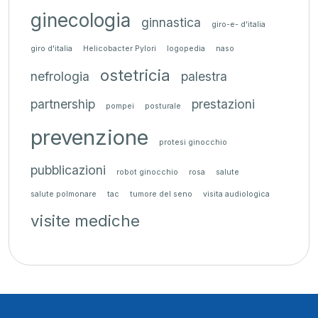
ginecologia
ginnastica
giro-e- d'italia
giro d'italia
Helicobacter Pylori
logopedia
naso
ostetricia
nefrologia
palestra
partnership
prestazioni
pompei
posturale
prevenzione
protesi ginocchio
pubblicazioni
robot ginocchio
rosa
salute
salute polmonare
tac
tumore del seno
visita audiologica
visite mediche