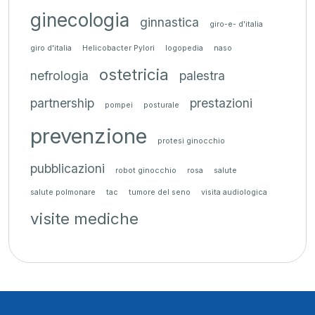
ginecologia
ginnastica
giro-e- d'italia
giro d'italia
Helicobacter Pylori
logopedia
naso
ostetricia
nefrologia
palestra
partnership
prestazioni
pompei
posturale
prevenzione
protesi ginocchio
pubblicazioni
robot ginocchio
rosa
salute
salute polmonare
tac
tumore del seno
visita audiologica
visite mediche