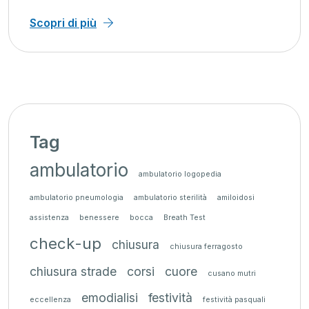
Scopri di più
Tag
ambulatorio
ambulatorio logopedia
ambulatorio pneumologia
ambulatorio sterilità
amiloidosi
assistenza
benessere
bocca
Breath Test
check-up
chiusura
chiusura ferragosto
chiusura strade
corsi
cuore
cusano mutri
emodialisi
festività
eccellenza
festività pasquali