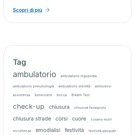
Scopri di più
Tag
ambulatorio
ambulatorio logopedia
ambulatorio pneumologia
ambulatorio sterilità
amiloidosi
assistenza
benessere
bocca
Breath Test
check-up
chiusura
chiusura ferragosto
chiusura strade
corsi
cuore
cusano mutri
emodialisi
festività
eccellenza
festività pasquali