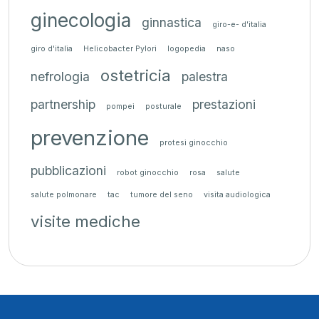
ginecologia
ginnastica
giro-e- d'italia
giro d'italia
Helicobacter Pylori
logopedia
naso
ostetricia
nefrologia
palestra
partnership
prestazioni
pompei
posturale
prevenzione
protesi ginocchio
pubblicazioni
robot ginocchio
rosa
salute
salute polmonare
tac
tumore del seno
visita audiologica
visite mediche