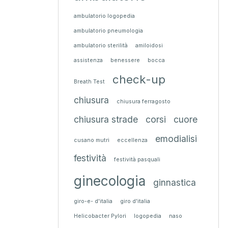
ambulatorio logopedia
ambulatorio pneumologia
ambulatorio sterilità
amiloidosi
assistenza
benessere
bocca
check-up
Breath Test
chiusura
chiusura ferragosto
chiusura strade
corsi
cuore
emodialisi
cusano mutri
eccellenza
festività
festività pasquali
ginecologia
ginnastica
giro-e- d'italia
giro d'italia
Helicobacter Pylori
logopedia
naso