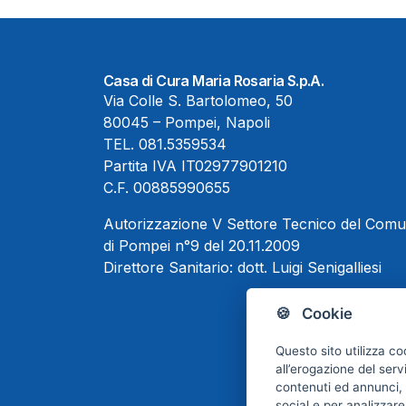
Casa di Cura Maria Rosaria S.p.A.
Via Colle S. Bartolomeo, 50
80045 – Pompei, Napoli
TEL.
081.5359534
Partita IVA IT02977901210
C.F. 00885990655
Autorizzazione V Settore Tecnico del Com
di Pompei n°9 del 20.11.2009
Direttore Sanitario:
dott. Luigi Senigalliesi
🍪 Cookie
Questo sito utilizza co
all’erogazione del serv
contenuti ed annunci, p
social e per analizzare