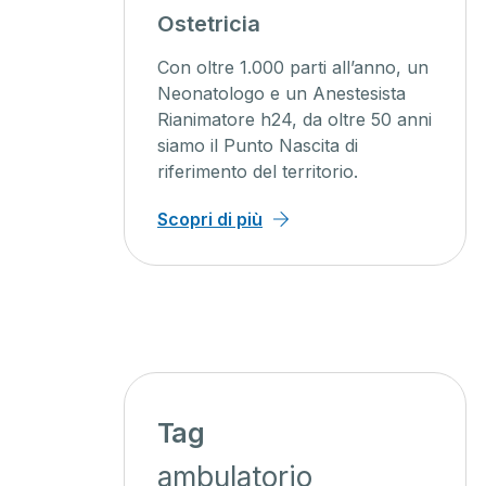
Ostetricia
Con oltre 1.000 parti all’anno, un
L
Neonatologo e un Anestesista
s
Rianimatore h24, da oltre 50 anni
a
siamo il Punto Nascita di
a
riferimento del territorio.
a
Scopri di più
S
Tag
ambulatorio