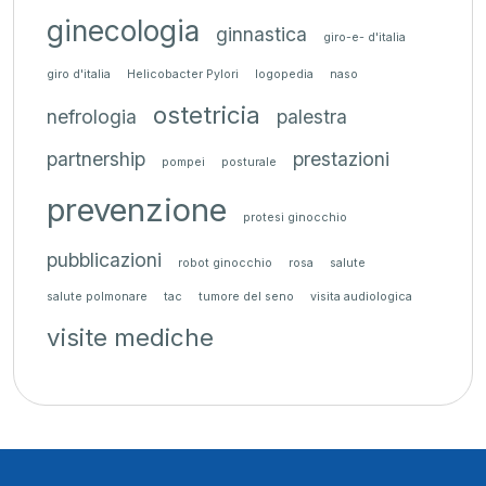
ginecologia
ginnastica
giro-e- d'italia
giro d'italia
Helicobacter Pylori
logopedia
naso
ostetricia
nefrologia
palestra
partnership
prestazioni
pompei
posturale
prevenzione
protesi ginocchio
pubblicazioni
robot ginocchio
rosa
salute
salute polmonare
tac
tumore del seno
visita audiologica
visite mediche