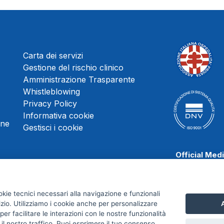
Carta dei servizi
Gestione del rischio clinico
Amministrazione Trasparente
Whistleblowing
Privacy Policy
Informativa cookie
une
Gestisci i cookie
Official Med
okie tecnici necessari alla navigazione e funzionali
izio. Utilizziamo i cookie anche per personalizzare
A
Scafati Baske
er facilitare le interazioni con le nostre funzionalità
 il nostro traffico. Puoi esprimere il tuo consenso