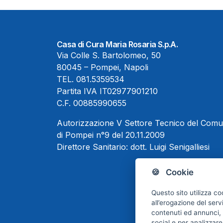
Casa di Cura Maria Rosaria S.p.A.
Via Colle S. Bartolomeo, 50
80045 – Pompei, Napoli
TEL.
081.5359534
Partita IVA IT02977901210
C.F. 00885990655
Autorizzazione V Settore Tecnico del Com
di Pompei n°9 del 20.11.2009
Direttore Sanitario:
dott. Luigi Senigalliesi
🍪 Cookie
Questo sito utilizza co
all’erogazione del serv
contenuti ed annunci, p
social e per analizzare