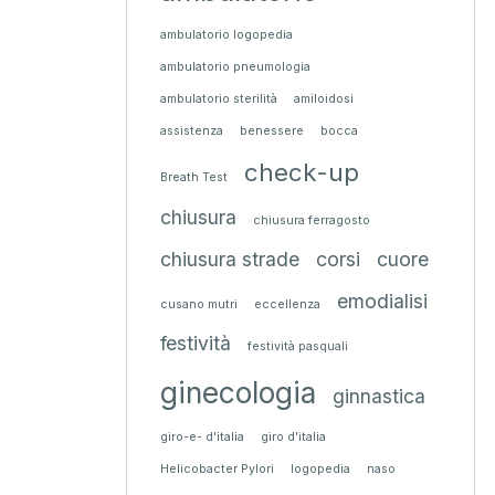
ambulatorio logopedia
ambulatorio pneumologia
ambulatorio sterilità
amiloidosi
assistenza
benessere
bocca
check-up
Breath Test
chiusura
chiusura ferragosto
chiusura strade
corsi
cuore
emodialisi
cusano mutri
eccellenza
festività
festività pasquali
ginecologia
ginnastica
giro-e- d'italia
giro d'italia
Helicobacter Pylori
logopedia
naso