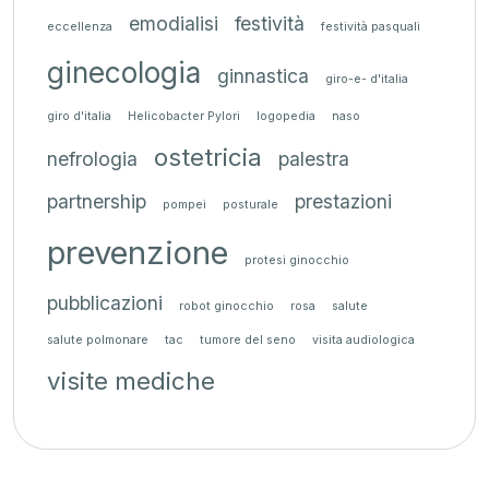
emodialisi
festività
eccellenza
festività pasquali
ginecologia
ginnastica
giro-e- d'italia
giro d'italia
Helicobacter Pylori
logopedia
naso
ostetricia
nefrologia
palestra
partnership
prestazioni
pompei
posturale
prevenzione
protesi ginocchio
pubblicazioni
robot ginocchio
rosa
salute
salute polmonare
tac
tumore del seno
visita audiologica
visite mediche