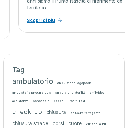
anni siamo il Punto Nascita di riferimento del
territorio.
Scopri di più
Tag
ambulatorio
ambulatorio logopedia
ambulatorio pneumologia
ambulatorio sterilità
amiloidosi
assistenza
benessere
bocca
Breath Test
check-up
chiusura
chiusura ferragosto
chiusura strade
corsi
cuore
cusano mutri