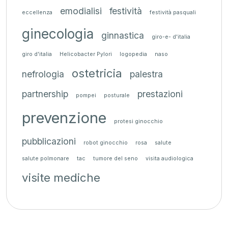
emodialisi
festività
eccellenza
festività pasquali
ginecologia
ginnastica
giro-e- d'italia
giro d'italia
Helicobacter Pylori
logopedia
naso
ostetricia
nefrologia
palestra
partnership
prestazioni
pompei
posturale
prevenzione
protesi ginocchio
pubblicazioni
robot ginocchio
rosa
salute
salute polmonare
tac
tumore del seno
visita audiologica
visite mediche