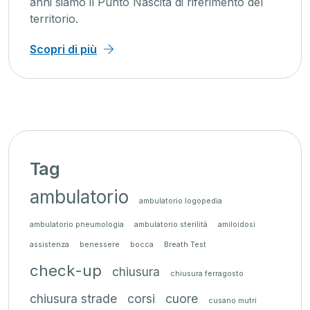
anni siamo il Punto Nascita di riferimento del
territorio.
Scopri di più
Tag
ambulatorio
ambulatorio logopedia
ambulatorio pneumologia
ambulatorio sterilità
amiloidosi
assistenza
benessere
bocca
Breath Test
check-up
chiusura
chiusura ferragosto
chiusura strade
corsi
cuore
cusano mutri