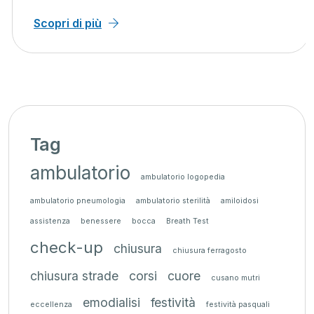
Scopri di più
Tag
ambulatorio
ambulatorio logopedia
ambulatorio pneumologia
ambulatorio sterilità
amiloidosi
assistenza
benessere
bocca
Breath Test
check-up
chiusura
chiusura ferragosto
chiusura strade
corsi
cuore
cusano mutri
emodialisi
festività
eccellenza
festività pasquali