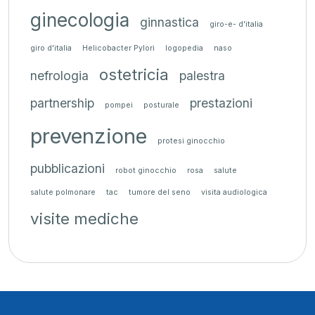
ginecologia
ginnastica
giro-e- d'italia
giro d'italia
Helicobacter Pylori
logopedia
naso
ostetricia
nefrologia
palestra
partnership
prestazioni
pompei
posturale
prevenzione
protesi ginocchio
pubblicazioni
robot ginocchio
rosa
salute
salute polmonare
tac
tumore del seno
visita audiologica
visite mediche