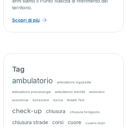
anni siamo il Punto Nascita di riferimento del
territorio.
Scopri di più
Tag
ambulatorio
ambulatorio logopedia
ambulatorio pneumologia
ambulatorio sterilità
amiloidosi
assistenza
benessere
bocca
Breath Test
check-up
chiusura
chiusura ferragosto
chiusura strade
corsi
cuore
cusano mutri