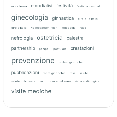
emodialisi
festività
eccellenza
festività pasquali
ginecologia
ginnastica
giro-e- d'italia
giro d'italia
Helicobacter Pylori
logopedia
naso
ostetricia
nefrologia
palestra
partnership
prestazioni
pompei
posturale
prevenzione
protesi ginocchio
pubblicazioni
robot ginocchio
rosa
salute
salute polmonare
tac
tumore del seno
visita audiologica
visite mediche