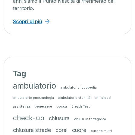
anni siamo il Punto Nascita di riferimento del
territorio.
Scopri di più
Tag
ambulatorio
ambulatorio logopedia
ambulatorio pneumologia
ambulatorio sterilità
amiloidosi
assistenza
benessere
bocca
Breath Test
check-up
chiusura
chiusura ferragosto
chiusura strade
corsi
cuore
cusano mutri