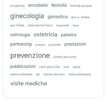
emodialisi
festività
eccellenza
festività pasquali
ginecologia
ginnastica
giro-e- d'italia
giro d'italia
Helicobacter Pylori
logopedia
naso
ostetricia
nefrologia
palestra
partnership
prestazioni
pompei
posturale
prevenzione
protesi ginocchio
pubblicazioni
robot ginocchio
rosa
salute
salute polmonare
tac
tumore del seno
visita audiologica
visite mediche