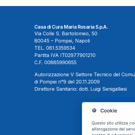
Casa di Cura Maria Rosaria S.p.A.
Via Colle S. Bartolomeo, 50
80045 – Pompei, Napoli
TEL.
081.5359534
Partita IVA IT02977901210
C.F. 00885990655
Autorizzazione V Settore Tecnico del Com
di Pompei n°9 del 20.11.2009
Direttore Sanitario:
dott. Luigi Senigalliesi
🍪 Cookie
Questo sito utilizza co
all’erogazione del serv