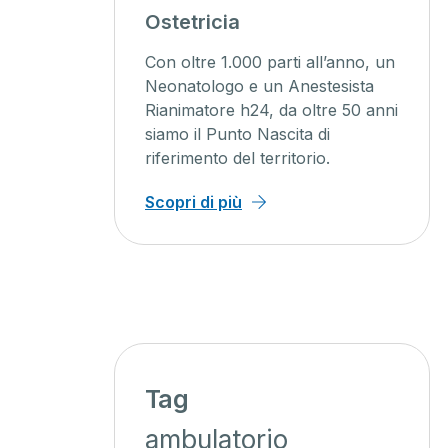
agini
Ostetricia
ente
Con oltre 1.000 parti all’anno, un
ienti un
Neonatologo e un Anestesista
Rianimatore h24, da oltre 50 anni
o, con
siamo il Punto Nascita di
iagnosi
riferimento del territorio.
 minor
Scopri di più
Tag
ambulatorio