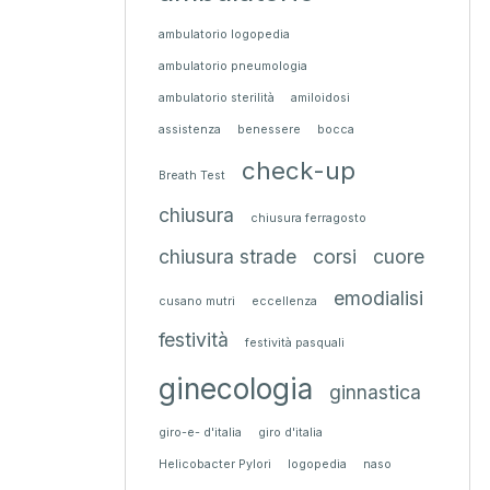
ambulatorio logopedia
ambulatorio pneumologia
ambulatorio sterilità
amiloidosi
assistenza
benessere
bocca
check-up
Breath Test
chiusura
chiusura ferragosto
chiusura strade
corsi
cuore
emodialisi
cusano mutri
eccellenza
festività
festività pasquali
ginecologia
ginnastica
giro-e- d'italia
giro d'italia
Helicobacter Pylori
logopedia
naso