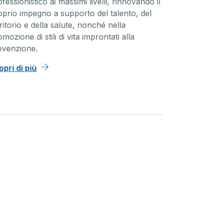
fessionistico ai massimi livelli, rinnovando il
edia
Nefrologia
oprio impegno a supporto del talento, del
ritorio e della salute, nonché nella
a equipe di specialisti
La nostra vasta rete d
mozione di stili di vita improntati alla
ciplinari è in grado di
Emodialisi unita al Re
evenzione.
e diagnosi mirate e
Nefrologia garantisc
rre i più appropriati
40 anni una assisten
opri di più
 terapeutici, chirurgici e
nefrologica completa
rurgici.
fascia dalla diagnosi a
di più
Scopri di più