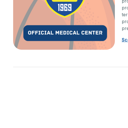
pro
Unità cuore
Ortop
pr
ter
La cardiologia a 360°: i nostri
La nostr
pro
specialisti sono presenti sia in
multidis
pr
ambulatorio che in reparto, ti
produrr
assistiamo dalla diagnosi alla cura
predispo
Sc
all’elettrofisiologia.
approcci
post-chi
Scopri di più
Scopri 