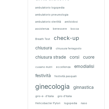
ambulatorio logopedia
ambulatorio pneumologia
ambulatorio sterilità
amiloidosi
assistenza
benessere
bocca
check-up
Breath Test
chiusura
chiusura ferragosto
chiusura strade
corsi
cuore
emodialisi
cusano mutri
eccellenza
festività
festività pasquali
ginecologia
ginnastica
giro-e- d'italia
giro d'italia
Helicobacter Pylori
logopedia
naso