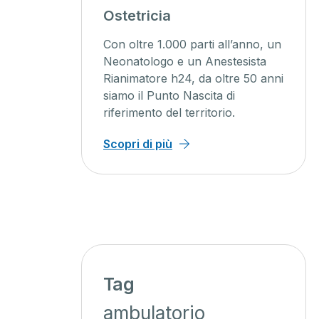
agini
Ostetricia
ente
Con oltre 1.000 parti all’anno, un
ienti un
Neonatologo e un Anestesista
Rianimatore h24, da oltre 50 anni
o, con
siamo il Punto Nascita di
iagnosi
riferimento del territorio.
 minor
Scopri di più
Tag
ambulatorio