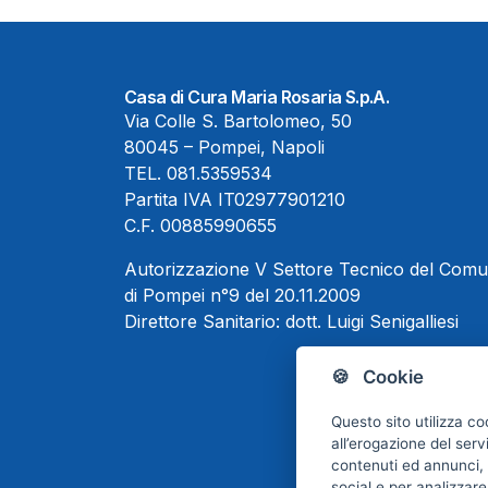
Casa di Cura Maria Rosaria S.p.A.
Via Colle S. Bartolomeo, 50
80045 – Pompei, Napoli
TEL.
081.5359534
Partita IVA IT02977901210
C.F. 00885990655
Autorizzazione V Settore Tecnico del Com
di Pompei n°9 del 20.11.2009
Direttore Sanitario:
dott. Luigi Senigalliesi
🍪 Cookie
Questo sito utilizza co
all’erogazione del serv
contenuti ed annunci, p
social e per analizzare