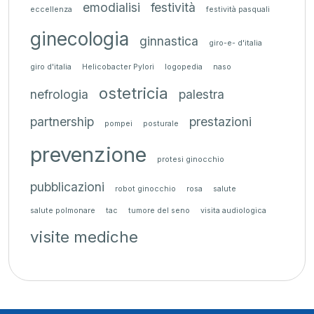
emodialisi
festività
eccellenza
festività pasquali
ginecologia
ginnastica
giro-e- d'italia
giro d'italia
Helicobacter Pylori
logopedia
naso
ostetricia
nefrologia
palestra
partnership
prestazioni
pompei
posturale
prevenzione
protesi ginocchio
pubblicazioni
robot ginocchio
rosa
salute
salute polmonare
tac
tumore del seno
visita audiologica
visite mediche