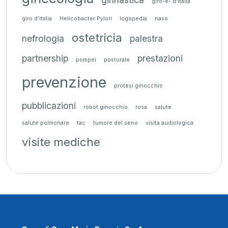
giro-e- d'italia
giro d'italia
Helicobacter Pylori
logopedia
naso
ostetricia
nefrologia
palestra
partnership
prestazioni
pompei
posturale
prevenzione
protesi ginocchio
pubblicazioni
robot ginocchio
rosa
salute
salute polmonare
tac
tumore del seno
visita audiologica
visite mediche