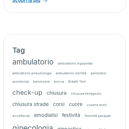
Scopri di più
Tag
ambulatorio
ambulatorio logopedia
ambulatorio pneumologia
ambulatorio sterilità
amiloidosi
assistenza
benessere
bocca
Breath Test
check-up
chiusura
chiusura ferragosto
chiusura strade
corsi
cuore
cusano mutri
emodialisi
festività
eccellenza
festività pasquali
ginecologia
ginnastica