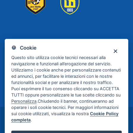
Scafati
Juve Stabia
🍪 Cookie
Basket
Questo sito utilizza cookie tecnici necessari alla
navigazione e funzionali all’erogazione del servizio.
Utilizziamo i cookie anche per personalizzare contenuti
ed annunci, per facilitare le interazioni con le nostre
funzionalità social e per analizzare il nostro traffico.
Puoi esprimere il tuo consenso cliccando su ACCETTA
TUTTI oppure personalizzare le tue scelte cliccando su
Personalizza
.Chiudendo il banner, continueranno ad
operare i soli cookie tecnici. Per maggiori informazioni
sui cookie utilizzati, visualizza la nostra
Cookie Policy
©2024-2026 Casa di Cura Maria Rosaria S.p.A. -
completa
.
Credits:
Meetweb