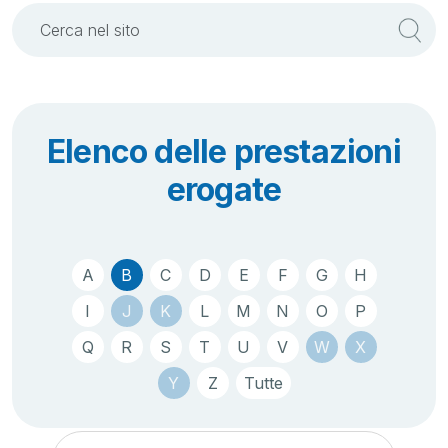
Elenco delle prestazioni
erogate
A
B
C
D
E
F
G
H
I
J
K
L
M
N
O
P
Q
R
S
T
U
V
W
X
Y
Z
Tutte