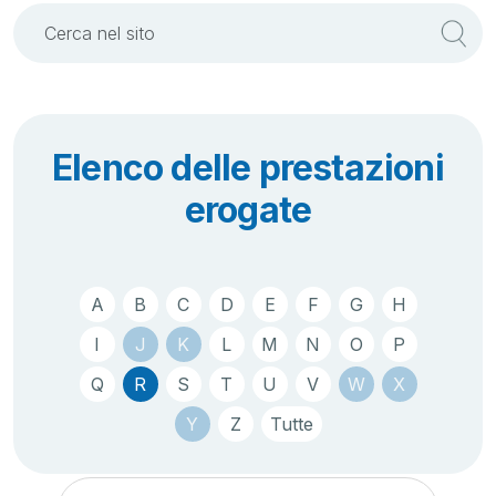
Elenco delle prestazioni
erogate
A
B
C
D
E
F
G
H
I
J
K
L
M
N
O
P
Q
R
S
T
U
V
W
X
Y
Z
Tutte