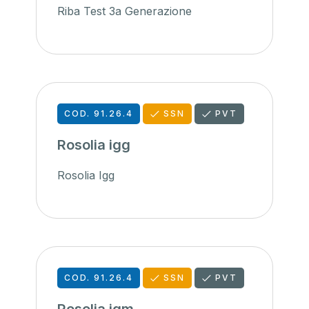
Riba Test 3a Generazione
COD. 91.26.4
SSN
PVT
Rosolia igg
Rosolia Igg
COD. 91.26.4
SSN
PVT