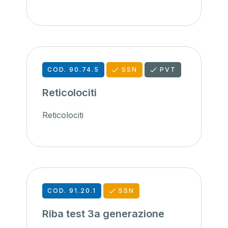
COD. 90.74.5
SSN
PVT
Reticolociti
Reticolociti
COD. 91.20.1
SSN
Riba test 3a generazione