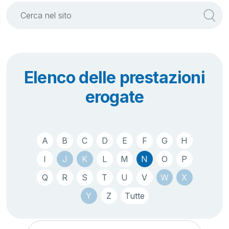
Elenco delle prestazioni
erogate
A
B
C
D
E
F
G
H
I
J
K
L
M
N
O
P
Q
R
S
T
U
V
W
X
Y
Z
Tutte