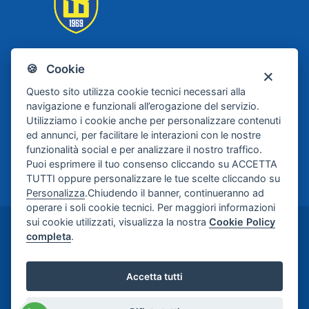
🍪 Cookie
Scafati Basket
Questo sito utilizza cookie tecnici necessari alla
navigazione e funzionali all’erogazione del servizio.
Utilizziamo i cookie anche per personalizzare contenuti
ed annunci, per facilitare le interazioni con le nostre
funzionalità social e per analizzare il nostro traffico.
Puoi esprimere il tuo consenso cliccando su ACCETTA
TUTTI oppure personalizzare le tue scelte cliccando su
Personalizza
.Chiudendo il banner, continueranno ad
operare i soli cookie tecnici. Per maggiori informazioni
sui cookie utilizzati, visualizza la nostra
Cookie Policy
©2024-2026 Casa di Cura Maria Rosaria S.p.A. -
completa
.
Credits:
Meetweb
Accetta tutti