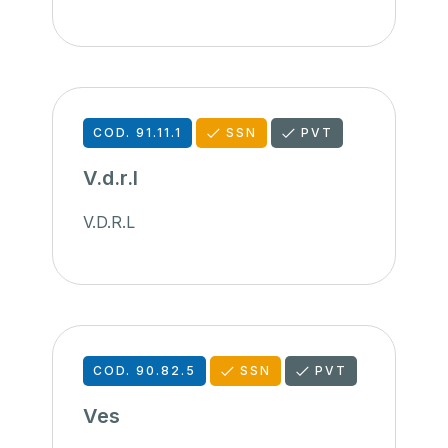
COD. 91.11.1
SSN
PVT
V.d.r.l
V.D.R.L
COD. 90.82.5
SSN
PVT
Ves