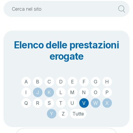
Elenco delle prestazioni
erogate
A
B
C
D
E
F
G
H
I
J
K
L
M
N
O
P
Q
R
S
T
U
V
W
X
Y
Z
Tutte