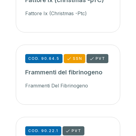
Fattore ix (christmas -pTC)
Fattore Ix (Christmas -Ptc)
COD. 90.64.5
SSN
PVT
Frammenti del fibrinogeno
Frammenti Del Fibrinogeno
COD. 90.22.1
PVT