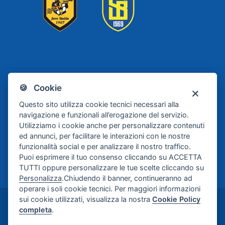
Scafati
Juve Stabia
🍪 Cookie
Basket
Questo sito utilizza cookie tecnici necessari alla
navigazione e funzionali all’erogazione del servizio.
Utilizziamo i cookie anche per personalizzare contenuti
ed annunci, per facilitare le interazioni con le nostre
funzionalità social e per analizzare il nostro traffico.
Puoi esprimere il tuo consenso cliccando su ACCETTA
TUTTI oppure personalizzare le tue scelte cliccando su
Personalizza
.Chiudendo il banner, continueranno ad
operare i soli cookie tecnici. Per maggiori informazioni
sui cookie utilizzati, visualizza la nostra
Cookie Policy
©2024-2026 Casa di Cura Maria Rosaria S.p.A. -
completa
.
Credits:
Meetweb