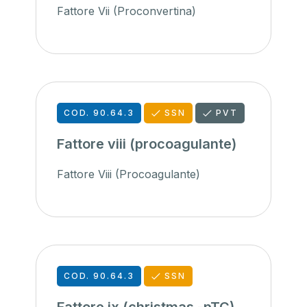
Fattore Vii (Proconvertina)
COD. 90.64.3
SSN
PVT
Fattore viii (procoagulante)
Fattore Viii (Procoagulante)
COD. 90.64.3
SSN