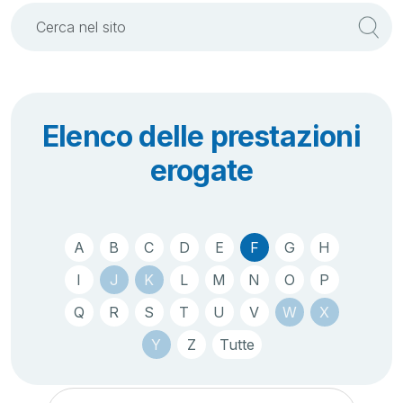
Elenco delle prestazioni
erogate
A
B
C
D
E
F
G
H
I
J
K
L
M
N
O
P
Q
R
S
T
U
V
W
X
Y
Z
Tutte