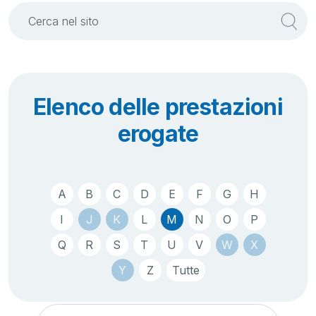
Elenco delle prestazioni
erogate
A
B
C
D
E
F
G
H
I
J
K
L
M
N
O
P
Q
R
S
T
U
V
W
X
Y
Z
Tutte